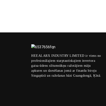
HEEALARX INDUSTRY LIMITED ir viens no
profesionālajiem starptautiskajiem invertora
gaisa-ūdens siltumsūkņu ražotājiem māju
apkures un dzesēšanas jomā ar finanšu biroju
Singapūrā un ražošanas bāzi Guangdongā, Ķīnā.