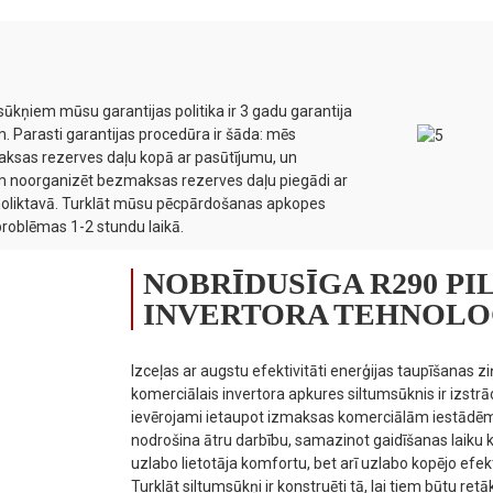
ūkņiem mūsu garantijas politika ir 3 gadu garantija
m. Parasti garantijas procedūra ir šāda: mēs
ksas rezerves daļu kopā ar pasūtījumu, un
am noorganizēt bezmaksas rezerves daļu piegādi ar
 noliktavā. Turklāt mūsu pēcpārdošanas apkopes
problēmas 1-2 stundu laikā.
NOBRĪDUSĪGA R290 PI
INVERTORA TEHNOLO
Izceļas ar augstu efektivitāti enerģijas taupīšanas
komerciālais invertora apkures siltumsūknis ir izstrād
ievērojami ietaupot izmaksas komerciālām iestādēm.
nodrošina ātru darbību, samazinot gaidīšanas laiku k
uzlabo lietotāja komfortu, bet arī uzlabo kopējo efekti
Turklāt siltumsūkņi ir konstruēti tā, lai tiem būtu retā