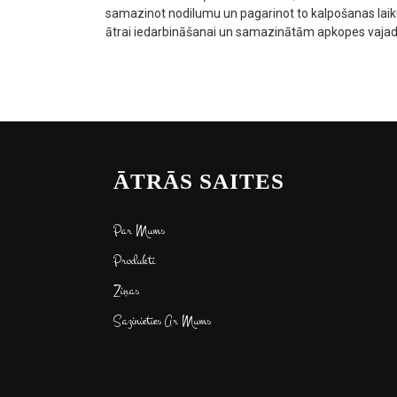
samazinot nodilumu un pagarinot to kalpošanas laiku
ātrai iedarbināšanai un samazinātām apkopes vaja
ĀTRĀS SAITES
Par Mums
Produkti
Ziņas
Sazinieties Ar Mums