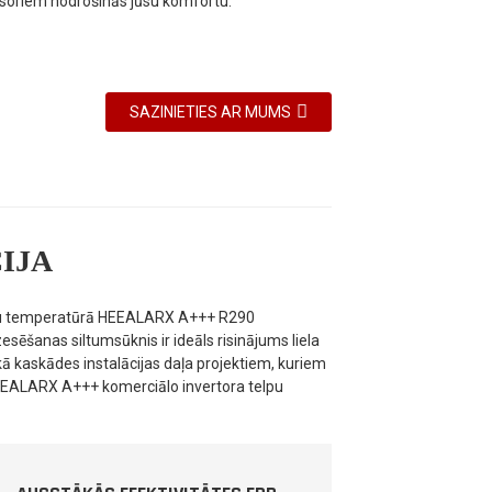
esoriem nodrošinās jūsu komfortu.
SAZINIETIES AR MUMS
IJA
ādu temperatūrā HEEALARX A+++ R290
sēšanas siltumsūknis ir ideāls risinājums liela
 kaskādes instalācijas daļa projektiem, kuriem
EEALARX A+++ komerciālo invertora telpu