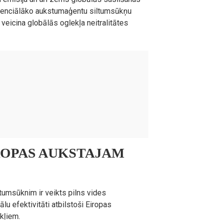
 potenciālāko aukstumaģentu siltumsūkņu
 veicina globālās oglekļa neitralitātes
IROPAS AUKSTAJAM
tumsūknim ir veikts pilns vides
lu efektivitāti atbilstoši Eiropas
Dzesēšanas režīms: 15～45
kļiem.