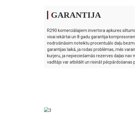
GARANTIJA
R290 komerciālajiem invertora apkures siltums
visai iekārtai un 8 gadu garantija kompresorie
nodrošināsim noteiktu procentuālo daļu bezma
garantijas laikā, ja rodas problēmas, mēs var
kurjeru, ja nepieciešamās rezerves daļas nav
vadītājs var atbildēt un risināt pēcpārdošanas 