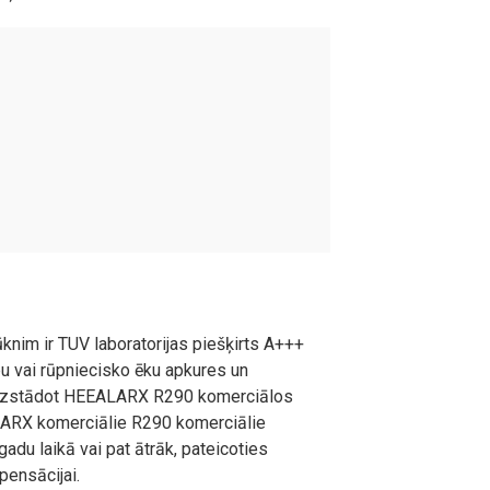
nim ir TUV laboratorijas piešķirts A+++
pu vai rūpniecisko ēku apkures un
, uzstādot HEEALARX R290 komerciālos
LARX komerciālie R290 komerciālie
du laikā vai pat ātrāk, pateicoties
pensācijai.