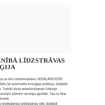
LNĪBĀ LĪDZSTRĀVAS
ĢIJA
 ziņā un ātru iedarbināšanu. HEEALARX R290
āts, lai optimizētu enerģijas patēriņu, tādējādi
 Turklāt ātrās iedarbināšanas funkcija
arstam ūdenim vai telpu apsildei. Tas ne tikai
vitāti.
ki ieslēgšanas/izslēgšanas cikli, tādējādi