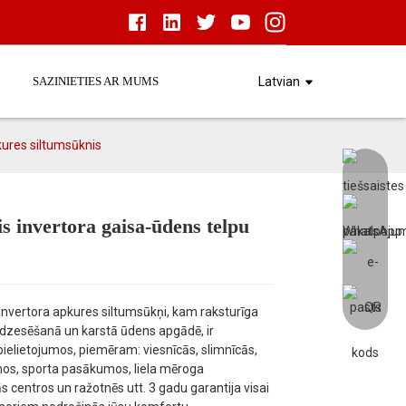
SAZINIETIES AR MUMS
Latvian
kures siltumsūknis
 invertora gaisa-ūdens telpu
Load
Load
vertora apkures siltumsūkņi, kam raksturīga
, dzesēšanā un karstā ūdens apgādē, ir
elietojumos, piemēram: viesnīcās, slimnīcās,
nos, sporta pasākumos, liela mēroga
 centros un ražotnēs utt. 3 gadu garantija visai