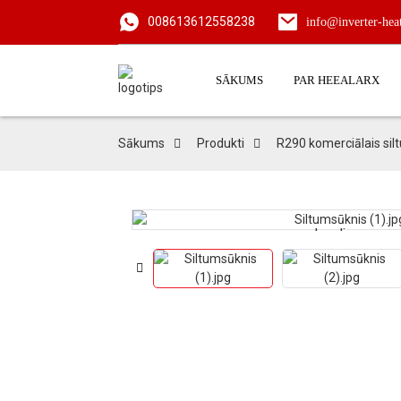
008613612558238
info@inverter-he
SĀKUMS
PAR HEEALARX
Sākums
Produkti
R290 komerciālais sil
Loading...
Loading...