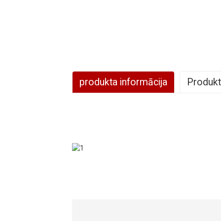
produkta informācija
Produkt
Modelis
Barošanas avots
Apkures apstākļi - apkārtējās vides temperatūr
(DB/WB): 7/6 ℃, ūdens temperatūra (ieeja/izej
30/35 ℃
Sildīšanas jaudas diapazons
Apkures jaudas ieejas diapazons