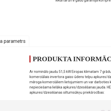
iekārtai un 8 gadu garantija kompr
a parametrs
PRODUKTA INFORMĀC
/
VS510-DCR
/
380 V–415 V～/3 N/50 Hz
Ar nominālo jaudu 51,5 kW Eiropas klimatam 7 gr
komerciālais invertora gaiss-ūdens telpu apkures/dze
a
mēroga komerciāliem lietojumiem un var darboties kā
a):
nepieciešama lielāka apkures/dzesēšanas jauda. H
apkures/dzesēšanas siltumsūkņu priekšrocības:
kW
18,00～51,50
kW
3,60～13,20