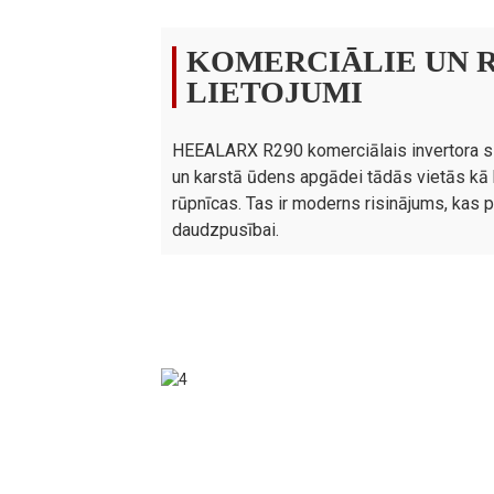
Maksimālā ūdens temperatūra
KOMERCIĀLIE UN R
Kompresora zīmols
LIETOJUMI
Kompresora daudzums
Ūdens puses siltummainis
HEEALARX R290 komerciālais invertora si
Ūdens puses siltummaiņa zīmols
un karstā ūdens apgādei tādās vietās kā 
Skapja tips
rūpnīcas. Tas ir moderns risinājums, kas 
daudzpusībai.
Ventilatora motora tips
Ventilatora daudzums
Ūdens pieslēgums
Ūdens spiediena kritums
Vienības izmērs (G/P/A)
Piegādes izmēri (G/P/A)
Neto/bruto svars
Iepriekš minētie dati ir tikai informatīvi; konkrēt