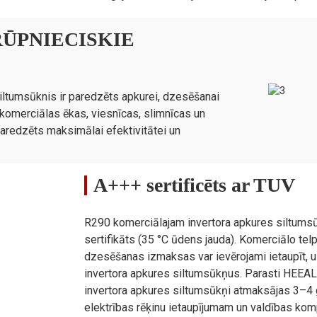
℃
75
ŪPNIECISKIE
/
GMCC / ĻOTI
2
/
Plāksnes tips
ltumsūknis ir paredzēts apkurei, dzesēšanai
/
ALFA LAVAL
komerciālas ēkas, viesnīcas, slimnīcas un
/
Cinkota loksne
paredzēts maksimālai efektivitātei un
/
Bezsuku līdzstrāvas motors
/
4
A+++ sertificēts ar TUV
/
G1.5"
kPa
40
R290 komerciālajam invertora apkures siltumsūk
mm
sertifikāts (35 °C ūdens jauda). Komerciālo tel
1965 × 820 × 1475
dzesēšanas izmaksas var ievērojami ietaupīt
mm
2040 × 900 × 1643
invertora apkures siltumsūkņus. Parasti HEEA
kg
520/570
invertora apkures siltumsūkņi atmaksājas 3–4 ga
i dati ir atkarīgi no produkta datu plāksnītes.
elektrības rēķinu ietaupījumam un valdības kom