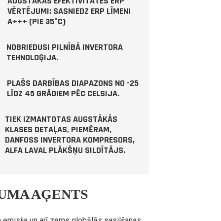
4
AUGSTĀKĀS EFEKTIVITĀTES ERP
VĒRTĒJUMI: SASNIEDZ ERP LĪMENI
A+++ (PIE 35°C)
NOBRIEDUSI PILNĪBĀ INVERTORA
TEHNOLOĢIJA.
PLAŠS DARBĪBAS DIAPAZONS NO -25
LĪDZ 45 GRĀDIEM PĒC CELSIJA.
TIEK IZMANTOTAS AUGSTĀKĀS
KLASES DETAĻAS, PIEMĒRAM,
DANFOSS INVERTORA KOMPRESORS,
ALFA LAVAL PLĀKŠŅU SILDĪTĀJS.
TUMA AĢENTS
emisija un arī zems globālās sasilšanas