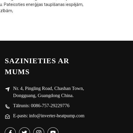
. Pateicoties enerģijas taupīšanas iespējām,
dzībām,
SAZINIETIES AR
MUMS
Nr. 4, Pingling Road, Chashan Town,
Dongguang, Guangdong China.
Tālrunis: 0086-757-29229776
E-pasts: info@inverter-heatpump.com