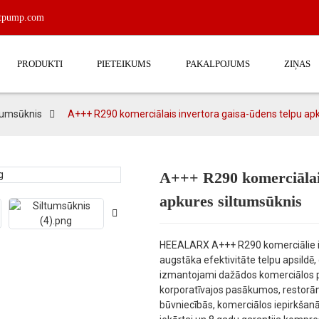
atpump.com
PRODUKTI
PIETEIKUMS
PAKALPOJUMS
ZIŅAS
tumsūknis
A+++ R290 komerciālais invertora gaisa-ūdens telpu ap
A+++ R290 komerciālais
Loading...
Loading...
apkures siltumsūknis
HEEALARX A+++ R290 komerciālie in
augstāka efektivitāte telpu apsildē
izmantojami dažādos komerciālos pi
korporatīvajos pasākumos, restorā
būvniecībās, komerciālos iepirkšanās