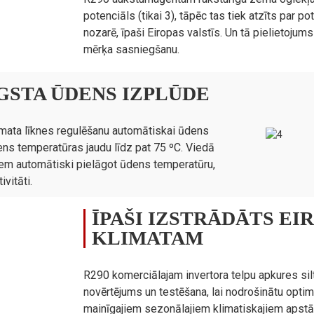
potenciāls (tikai 3), tāpēc tas tiek atzīts par
kW/kW
3,95
nozarē, īpaši Eiropas valstīs. Un tā pielietojums
mērķa sasniegšanu.
kW
43,00
kW/kW
2.80
GSTA ŪDENS IZPLŪDE
kW
40,00
kW
40,00
imata līknes regulēšanu automātiskai ūdens
ns temperatūras jaudu līdz pat 75 ºC. Viedā
/
A+++
ņiem automātiski pielāgot ūdens temperatūru,
/
A++
vitāti.
m³/h
8.60
ĪPAŠI IZSTRĀDĀTS E
/
290 randi
KLIMATAM
kg
1,50 × 2
Tonna
0,0090
R290 komerciālajam invertora telpu apkures sil
dB(A)
65
novērtējums un testēšana, lai nodrošinātu optimā
℃
Apkures režīms: -25～45 / 
mainīgajiem sezonālajiem klimatiskajiem apstā