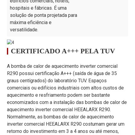
edifícios comerciais, hotéis,
Quantidade de
hospitais e fábricas. É uma
/
4
ventiladores
solução de ponta projetada para
Conexão de água
/
G1,5"
máxima eficiência e
versatilidade.
Queda de pressão
kPa
40
da água
Dimensão da
milímetros
1965×820×1475
CERTIFICADO A+++ PELA TUV
unidade (C/L/A)
Dimensões de envio
milímetros
2040×900×1643
A bomba de calor de aquecimento inverter comercial
(C/L/A)
R290 possui certificação A+++ (saída de água de 35
Peso líquido/bruto
kg
520/570
graus centígrados) do laboratório TUV. Espaços
comerciais ou edifícios industriais com altos custos de
Os dados acima são apenas para referência; dados
específicos estão sujeitos à placa de identificação do produto.
aquecimento e resfriamento podem ser bastante
economizados com a instalação das bombas de calor de
aquecimento inverter comercial HEEALARX R290.
Normalmente, as bombas de calor de aquecimento
inverter comercial HEEALARX R290 costumam gerar um
retorno do investimento em 3 a 4 anos ou até menos,