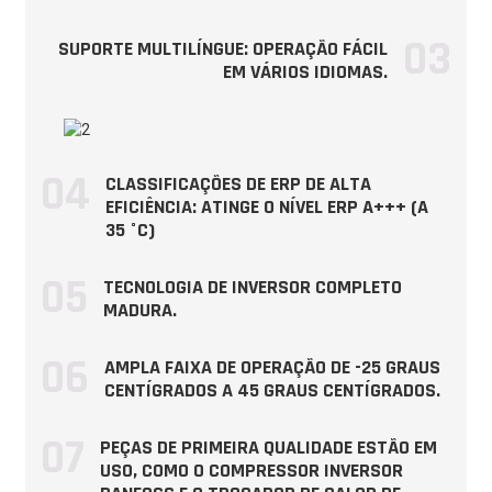
aquecimento -
03
Temperatura
SUPORTE MULTILÍNGUE: OPERAÇÃO FÁCIL
ambiente (DB/WB):
EM VÁRIOS IDIOMAS.
7/6 ℃, Temperatura
da água
(entrada/saída):
47/55 ℃
04
CLASSIFICAÇÕES DE ERP DE ALTA
Faixa de capacidade
EFICIÊNCIA: ATINGE O NÍVEL ERP A+++ (A
kW
17,90～50,50
de aquecimento
35 °C)
Faixa de entrada de
potência de
kW
5,45 a 18,70
05
TECNOLOGIA DE INVERSOR COMPLETO
aquecimento
MADURA.
POLICIAL
kW/kW
2,70 a 3,30
06
AMPLA FAIXA DE OPERAÇÃO DE -25 GRAUS
Condição de
CENTÍGRADOS A 45 GRAUS CENTÍGRADOS.
resfriamento -
Temperatura
ambiente (DB/WB):
07
PEÇAS DE PRIMEIRA QUALIDADE ESTÃO EM
35/24 ℃,
USO, COMO O COMPRESSOR INVERSOR
Temperatura da