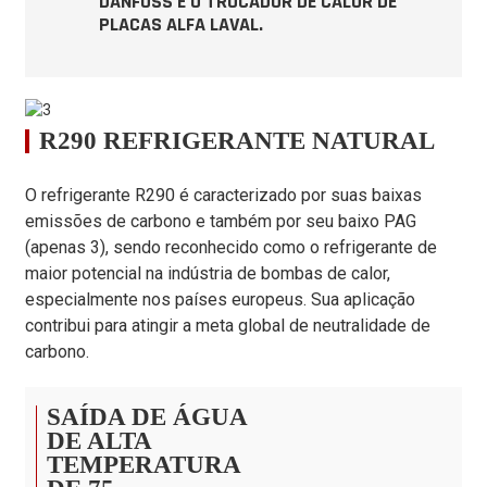
DANFOSS E O TROCADOR DE CALOR DE
água
PLACAS ALFA LAVAL.
(entrada/saída):
12/7 ℃
Faixa de capacidade
kW
10,00～36,00
de resfriamento
R290 REFRIGERANTE NATURAL
Faixa de entrada de
potência de
kW
3,25 a 14,40
O refrigerante R290 é caracterizado por suas baixas
resfriamento
emissões de carbono e também por seu baixo PAG
HONRA
kW/kW
2,50 a 3,10
(apenas 3), sendo reconhecido como o refrigerante de
Máxima potência de
maior potencial na indústria de bombas de calor,
kW
20.0
entrada
especialmente nos países europeus. Sua aplicação
contribui para atingir a meta global de neutralidade de
Máx. Corrente de
UM
30.4
entrada
carbono.
Desempenho EN
kW
45,00
14511-2 baixo
SAÍDA DE ÁGUA
DE ALTA
Desempenho EN
kW/kW
3,95
TEMPERATURA
14511-2 baixo COP