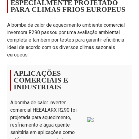
ESPECIALMENTE PROJETADO
Temperatura
Modo de aquecimento:
PARA CLIMAS FRIOS EUROPEUS
ambiente
°C
-25～45 / Modo de
operacional
resfriamento: 15～45
A bomba de calor de aquecimento ambiente comercial
Temperatura
°C
75
inversora R290 passou por uma avaliação ambiental
máxima da água
completa e também por testes para garantir eficiência
Marca do
ideal de acordo com os diversos climas sazonais
/
GMCC / ALTAMENTE
compressor
europeus.
Quantidade de
2
compressores
APLICAÇÕES
Trocador de calor do
COMERCIAIS E
/
Tipo de placa
lado da água
INDUSTRIAIS
Marca de trocador
de calor do lado da
/
ALFA LAVAL
A bomba de calor inverter
água
comercial HEEALARX R290 foi
projetada para aquecimento,
Tipo de gabinete
/
Chapa galvanizada
resfriamento e água quente
Tipo de motor do
/
Motor DC sem escovas
sanitária em aplicações como
ventilador