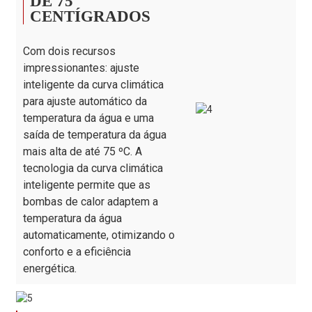
DE 75
Desempenho EN
CENTÍGRADOS
kW
43,00
14511-2 médio
Desempenho EN
Com dois recursos
kW/kW
2,80
14511-2 médio -COP
impressionantes: ajuste
Desempenho EN
inteligente da curva climática
kW
40,00
14825 baixo
para ajuste automático da
temperatura da água e uma
EN 14825
kW
40,00
desempenho médio
saída de temperatura da água
mais alta de até 75 ºC. A
Nível ErP (35℃)
/
A+++
tecnologia da curva climática
Nível ErP (55℃)
/
A++
inteligente permite que as
Fluxo de água
m³/h
8,60
bombas de calor adaptem a
temperatura da água
Refrigerante
/
R290
automaticamente, otimizando o
Entrada adequada
kg
1,50×2
conforto e a eficiência
CO2,Equivalente
Tonelada
0,0090
energética.
Pressão sonora a 1
dB(A)
65
m de distância