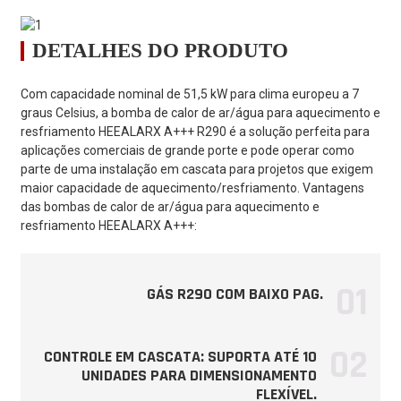
Modelo
/
VS510-DCR
DETALHES DO PRODUTO
Fonte de energia
/
380V-415V～/3N/50Hz
Com capacidade nominal de 51,5 kW para clima europeu a 7
Condição de
graus Celsius, a bomba de calor de ar/água para aquecimento e
aquecimento -
resfriamento HEEALARX A+++ R290 é a solução perfeita para
Temperatura
aplicações comerciais de grande porte e pode operar como
ambiente (DB/WB):
parte de uma instalação em cascata para projetos que exigem
7/6 ℃, Temperatura
maior capacidade de aquecimento/resfriamento. Vantagens
da água
das bombas de calor de ar/água para aquecimento e
(entrada/saída):
resfriamento HEEALARX A+++:
30/35 ℃
Faixa de capacidade
kW
18,00～51,50
de aquecimento
01
GÁS R290 COM BAIXO PAG.
Faixa de entrada de
potência de
kW
3,60 a 13,20
aquecimento
02
CONTROLE EM CASCATA: SUPORTA ATÉ 10
POLICIAL
kW/kW
3,90 a 5,05
UNIDADES PARA DIMENSIONAMENTO
FLEXÍVEL.
Condição de